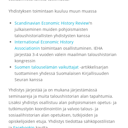
Yhdistyksen toimintaan kuuluu muun muassa
Scandinavian Economic History Review
'n
julkaiseminen
muiden pohjoismaisten
taloushistoriallisten yhdistysten kanssa
International Economic History
Associationin
toimintaan osallistuminen. IEHA
järjestää 3-4 vuoden välein maailman taloushistorian
kongressin
Suomen talouselämän vaikuttajat
-artikkelisarjan
tuottaminen yhdessä Suomalaisen Kirjallisuuden
Seuran kanssa
Yhdistys järjestää ja on mukana järjestämässä
seminaareja ja muita taloushistorian alan tapahtumia.
Lisäksi
yhdistys
osallistuu alan pohjoismaisen opetus- ja
tutkimustyön koordinointiin ja
valvoo talous- ja
sosiaalihistorian alan opetuksen, tutkijoiden ja
opiskelijoiden etuja. Yhdistys tiedottaa sähköpostilistan
ja
Facebookin
kautta.